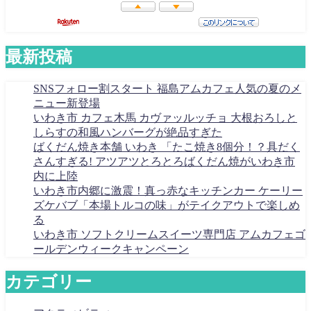
最新投稿
SNSフォロー割スタート 福島アムカフェ人気の夏のメ
ニュー新登場
いわき市 カフェ木馬 カヴァッルッチョ 大根おろしと
しらすの和風ハンバーグが絶品すぎた
ばくだん焼き本舗 いわき 「たこ焼き8個分！？具だく
さんすぎる! アツアツとろとろばくだん焼がいわき市
内に上陸
いわき市内郷に激震！真っ赤なキッチンカー ケーリー
ズケバブ「本場トルコの味」がテイクアウトで楽しめ
る
いわき市 ソフトクリームスイーツ専門店 アムカフェゴ
ールデンウィークキャンペーン
カテゴリー