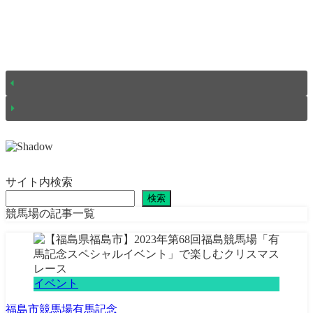
サイト内検索
検索
競馬場の記事一覧
イベント
福島市
競馬場
有馬記念