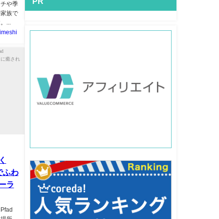
PR
ンチや季
や家族で
..
imeshi
く
でふわ
ーラ
fad
な場所