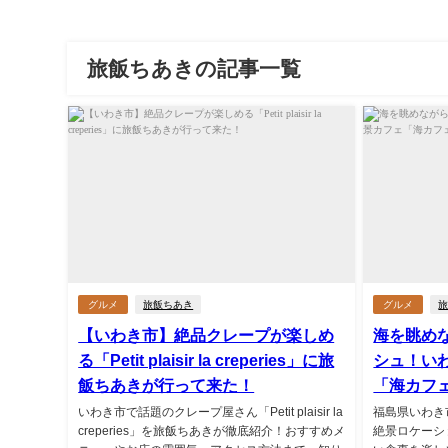
旅飯ちあきの記事一覧
グルメ
旅飯ちあき
グルメ
【いわき市】絶品クレープが楽しめ
海を眺め
る「Petit plaisir la creperies」に旅
シュ！い
飯ちあきが行って来た！
「海カフ
いわき市で話題のクレープ屋さん「Petit plaisir la
福島県いわき
creperies」を旅飯ちあきが徹底紹介！おすすめメ
絶景ロケーシ