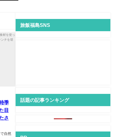
旅飯福島SNS
話題の記事ランキング
時季
た目
たさ
」で自然