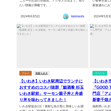
ニューやお店の雰囲気、アクセス方法まで、知り
い食事を楽し
たい情報が満載です。...
家族連れにおす
2024年6月5日
tabimeshi
2024年5月3
グルメ
旅飯ちあき
イベント
【いわき】いわき駅周辺でランチに
【いわき
おすすめのコスパ抜群「鮨酒肴 杉玉
『GOOD
いわき駅前」サーモン親子丼と舟盛
門店「ア
り丼を味わってきました！
新妻千煌
いわき駅徒歩1分！新鮮な魚介類と美味しいお酒
福島県いわき
が楽しめる「鮨酒肴 杉玉 いわき駅前」。ランチ
『GOOD T