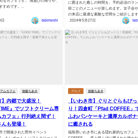
めるカフェです。 海遊びの帰りや、
に囲まれた癒しの時間を。予約必須のラ
すめです。...
節ごとのメニューが楽しめます。女子会
の来店に最適な素敵な空間をご紹介します。.
0日
tabimeshi
2024年5月27日
tab
アムカフェ
旅飯ちあき
グルメ
旅飯ちあき
市】内郷で大盛況！
【いわき市】ぐりとぐらもびっ
 TIME』でソフトクリーム専
り！四倉町「Pfad COFFEE」
ムカフェ」行列絶え間ず！
ふわパンケーキと濃厚カルボナ
さんも登場！
に癒される
市で開催された野外イベント
福島県いわき市にある隠れ家的なカフェ「P
IME』をレポート！ ソフトクリームス
COFFEE」。森と田んぼに囲まれた静か