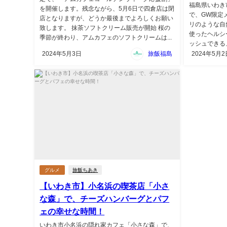
福島県いわき市四
を開催します。残念ながら、5月6日で四倉店は閉
で、GW限定
店となりますが、どうか最後までよろしくお願い
リのような自
致します。 抹茶ソフトクリーム販売が開始 桜の
使ったヘルシ
季節が終わり、アムカフェのソフトクリームは...
ッシュできる、
2024年5月3日
旅飯福島
2024年5月2
グルメ
旅飯ちあき
【いわき市】小名浜の喫茶店「小さ
な森」で、チーズハンバーグとパフ
ェの幸せな時間！
いわき市小名浜の隠れ家カフェ「小さな森」で、