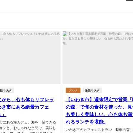
旅飯ちあき
グルメ
旅飯ちあき
ながら、心も体もリフレッ
【いわき市】週末限定で営業「
わき市にある絶景カフェ
の森」で旬の食材を使った、見
ェ」
も美しく美味しい、心も体も満
れるランチを堪能。
市にある海カフェ。海を一望できる
ョンと、おしゃれな空間で、美味し
いわき市のカフェレストラン「時季の森