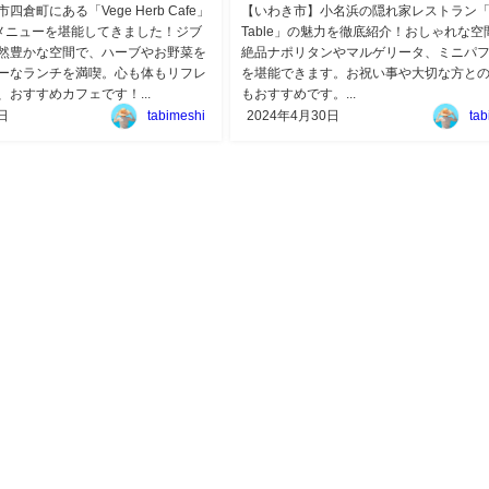
倉町にある「Vege Herb Cafe」
【いわき市】小名浜の隠れ家レストラン「Cl
メニューを堪能してきました！ジブ
Table」の魅力を徹底紹介！おしゃれな空
然豊かな空間で、ハーブやお野菜を
絶品ナポリタンやマルゲリータ、ミニパ
ーなランチを満喫。心も体もリフレ
を堪能できます。お祝い事や大切な方と
おすすめカフェです！...
もおすすめです。...
日
tabimeshi
2024年4月30日
tab