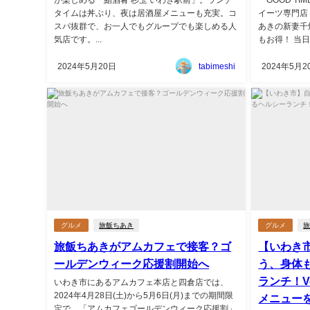
タイムは丼ぶり、夜は居酒屋メニューも充実。コ
イーツ専門店
スパ抜群で、お一人でもグループでも楽しめる人
あきの新妻千
気店です。...
もお得！ 当日
2024年5月20日
tabimeshi
2024年5月2
グルメ
旅飯ちあき
グルメ
旅飯ちあきがアムカフェで接客？ゴ
【いわき
ールデンウィーク応援割開始へ
う、身体
ランチ！Ve
いわき市にあるアムカフェ本店と四倉店では、
2024年4月28日(土)から5月6日(月)までの期間限
メニュー
定で、「アムカフェゴールデンウィーク応援割」