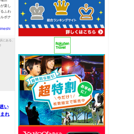
キが楽し
げるふわ
カルボナ
imeshi
迷い
囲まれ