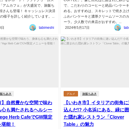
「アムカフェ」が大盛況で、旅飯ち
で、こだわりのコーヒーと絶品パンケー
煌さんも登場！ キャッシュレス決済
める。おすすめは、スキレットで焼き上
の様子を詳しく紹介しています。...
ふわパンケーキと濃厚クリームソースの
ーラ。少人数での来店がおすすめ。...
0日
tabimeshi
2024年5月17日
tab
旅飯ちあき
グルメ
旅飯ちあき
市】自然豊かな空間で味わ
【いわき市】イタリアの街角に
も心も満たされるヘルシー
込んだ!? 小名浜にある、緑に
ge Herb CafeでGW限定
た隠れ家レストラン「Clover
を堪能！
Table」の魅力