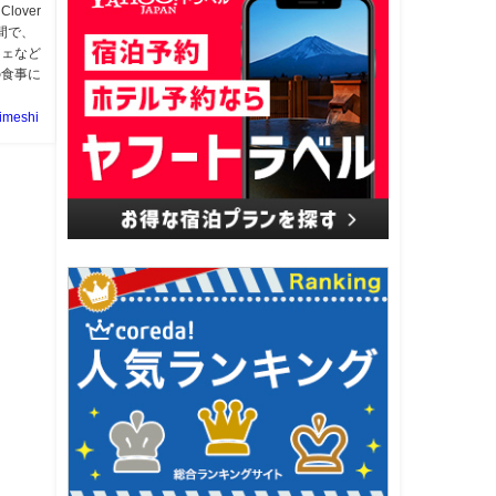
over
間で、
フェなど
の食事に
imeshi