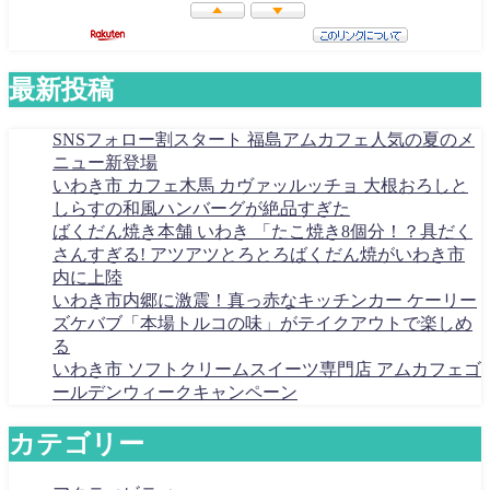
最新投稿
SNSフォロー割スタート 福島アムカフェ人気の夏のメ
ニュー新登場
いわき市 カフェ木馬 カヴァッルッチョ 大根おろしと
しらすの和風ハンバーグが絶品すぎた
ばくだん焼き本舗 いわき 「たこ焼き8個分！？具だく
さんすぎる! アツアツとろとろばくだん焼がいわき市
内に上陸
いわき市内郷に激震！真っ赤なキッチンカー ケーリー
ズケバブ「本場トルコの味」がテイクアウトで楽しめ
る
いわき市 ソフトクリームスイーツ専門店 アムカフェゴ
ールデンウィークキャンペーン
カテゴリー