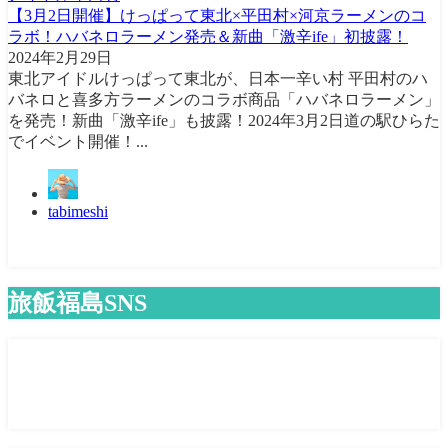
【3月2日開催】けっぱって東北×平田村×河京ラーメンのコ
ラボ！ハバネロラーメン発売＆新曲「激辛ife」初披露！
2024年2月29日
東北アイドルけっぱって東北が、日本一辛い村 平田村のハ
バネロと喜多方ラーメンのコラボ商品「ハバネロラーメン」
を発売！新曲「激辛ife」も披露！2024年3月2日道の駅ひらた
でイベント開催！...
tabimeshi
旅飯福島SNS