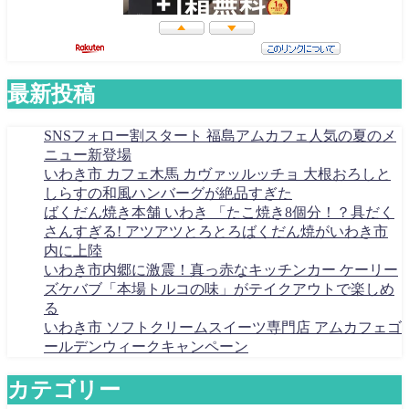
最新投稿
SNSフォロー割スタート 福島アムカフェ人気の夏のメ
ニュー新登場
いわき市 カフェ木馬 カヴァッルッチョ 大根おろしと
しらすの和風ハンバーグが絶品すぎた
ばくだん焼き本舗 いわき 「たこ焼き8個分！？具だく
さんすぎる! アツアツとろとろばくだん焼がいわき市
内に上陸
いわき市内郷に激震！真っ赤なキッチンカー ケーリー
ズケバブ「本場トルコの味」がテイクアウトで楽しめ
る
いわき市 ソフトクリームスイーツ専門店 アムカフェゴ
ールデンウィークキャンペーン
カテゴリー