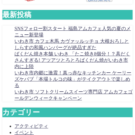
最新投稿
SNSフォロー割スタート 福島アムカフェ人気の夏のメ
ニュー新登場
いわき市 カフェ木馬 カヴァッルッチョ 大根おろしと
しらすの和風ハンバーグが絶品すぎた
ばくだん焼き本舗 いわき 「たこ焼き8個分！？具だく
さんすぎる! アツアツとろとろばくだん焼がいわき市
内に上陸
いわき市内郷に激震！真っ赤なキッチンカー ケーリー
ズケバブ「本場トルコの味」がテイクアウトで楽しめ
る
いわき市 ソフトクリームスイーツ専門店 アムカフェゴ
ールデンウィークキャンペーン
カテゴリー
アクティビティ
イベント