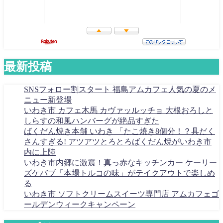
最新投稿
SNSフォロー割スタート 福島アムカフェ人気の夏のメ
ニュー新登場
いわき市 カフェ木馬 カヴァッルッチョ 大根おろしと
しらすの和風ハンバーグが絶品すぎた
ばくだん焼き本舗 いわき 「たこ焼き8個分！？具だく
さんすぎる! アツアツとろとろばくだん焼がいわき市
内に上陸
いわき市内郷に激震！真っ赤なキッチンカー ケーリー
ズケバブ「本場トルコの味」がテイクアウトで楽しめ
る
いわき市 ソフトクリームスイーツ専門店 アムカフェゴ
ールデンウィークキャンペーン