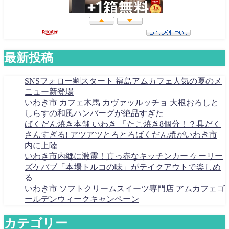
最新投稿
SNSフォロー割スタート 福島アムカフェ人気の夏のメ
ニュー新登場
いわき市 カフェ木馬 カヴァッルッチョ 大根おろしと
しらすの和風ハンバーグが絶品すぎた
ばくだん焼き本舗 いわき 「たこ焼き8個分！？具だく
さんすぎる! アツアツとろとろばくだん焼がいわき市
内に上陸
いわき市内郷に激震！真っ赤なキッチンカー ケーリー
ズケバブ「本場トルコの味」がテイクアウトで楽しめ
る
いわき市 ソフトクリームスイーツ専門店 アムカフェゴ
ールデンウィークキャンペーン
カテゴリー