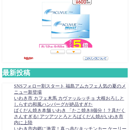
最新投稿
SNSフォロー割スタート 福島アムカフェ人気の夏のメ
ニュー新登場
いわき市 カフェ木馬 カヴァッルッチョ 大根おろしと
しらすの和風ハンバーグが絶品すぎた
ばくだん焼き本舗 いわき 「たこ焼き8個分！？具だく
さんすぎる! アツアツとろとろばくだん焼がいわき市
内に上陸
いわき市内郷に激震！真っ赤なキッチンカー ケーリー