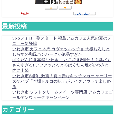
最新投稿
SNSフォロー割スタート 福島アムカフェ人気の夏のメ
ニュー新登場
いわき市 カフェ木馬 カヴァッルッチョ 大根おろしと
しらすの和風ハンバーグが絶品すぎた
ばくだん焼き本舗 いわき 「たこ焼き8個分！？具だく
さんすぎる! アツアツとろとろばくだん焼がいわき市
内に上陸
いわき市内郷に激震！真っ赤なキッチンカー ケーリー
ズケバブ「本場トルコの味」がテイクアウトで楽しめ
る
いわき市 ソフトクリームスイーツ専門店 アムカフェゴ
ールデンウィークキャンペーン
カテゴリー