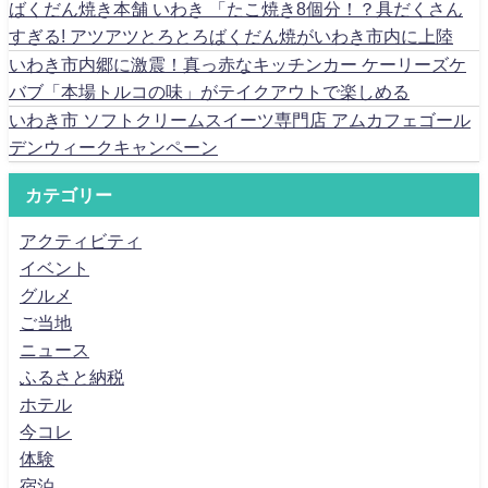
ばくだん焼き本舗 いわき 「たこ焼き8個分！？具だくさん
すぎる! アツアツとろとろばくだん焼がいわき市内に上陸
いわき市内郷に激震！真っ赤なキッチンカー ケーリーズケ
バブ「本場トルコの味」がテイクアウトで楽しめる
いわき市 ソフトクリームスイーツ専門店 アムカフェゴール
デンウィークキャンペーン
カテゴリー
アクティビティ
イベント
グルメ
ご当地
ニュース
ふるさと納税
ホテル
今コレ
体験
宿泊