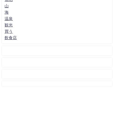
山
海
温泉
観光
買う
飲食店