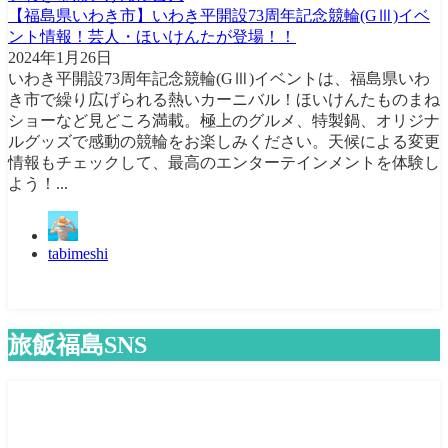
【福島県いわき市】いわき平開設73周年記念競輪(GⅢ)イベ
ント情報！芸人・ほいけんたが登場！！
2024年1月26日
いわき平開設73周年記念競輪(GⅢ)イベントは、福島県いわ
き市で繰り広げられる熱いカーニバル！ほいけんたものまね
ショーなど見どころ満載。極上のグルメ、特製鍋、オリジナ
ルグッズで感動の競輪をお楽しみください。天候による変更
情報もチェックして、最高のエンターテインメントを体験し
よう！...
tabimeshi
旅飯福島SNS