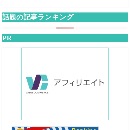
話題の記事ランキング
PR